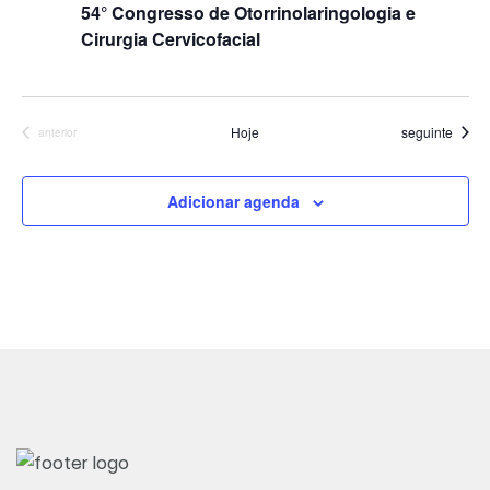
54° Congresso de Otorrinolaringologia e
de
Cirurgia Cervicofacial
Evento
Eventos
Hoje
seguinte
Eventos
anterior
Adicionar agenda