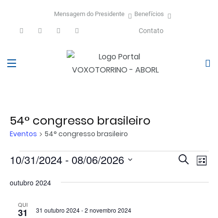
Mensagem do Presidente
Benefícios
Contato
54° congresso brasileiro
Eventos
54° congresso brasileiro
Eventos
Selecione
Pesquis
10/31/2024
 - 
08/06/2026
Na
Procurar
Lista
a
do
e
eventos
data.
outubro 2024
vis
naveg
Eve
de
QUI
31 outubro 2024
-
2 novembro 2024
31
visuais