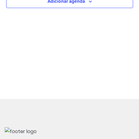
Adicionar agenda
de
Evento