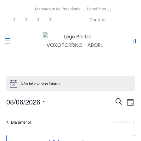
Mensagem do Presidente
Benefícios
Contato
Eventos
Não há eventos futuros.
Notice
for
Selecione
Pesquis
08/06/2026
Na
Procurar
6
Dia
a
do
e
eventos
data.
agosto
vis
naveg
Dia anterior
Próximo dia
Eve
de
2026
visuais