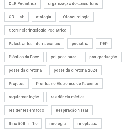
OLR Pediátrica
organização do consultório
ORL Lab
otologia
Otoneurologia
Otorrinolaringologia Pediátrica
Palestrantes Internacionais
pediatria
PEP
Plástica da Face
polipose nasal
pós-graduação
posse da diretoria
posse da diretoria 2024
Projetos
Prontuário Eletrônico do Paciente
regulamentação
residência médica
residentes em foco
Respiração Nasal
Rino 50th In Rio
rinologia
rinoplastia