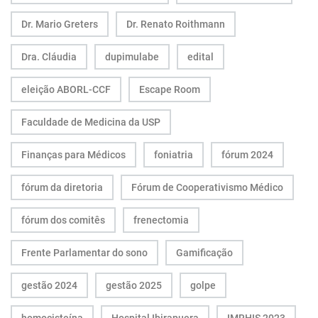
Dr. Mario Greters
Dr. Renato Roithmann
Dra. Cláudia
dupimulabe
edital
eleição ABORL-CCF
Escape Room
Faculdade de Medicina da USP
Finanças para Médicos
foniatria
fórum 2024
fórum da diretoria
Fórum de Cooperativismo Médico
fórum dos comitês
frenectomia
Frente Parlamentar do sono
Gamificação
gestão 2024
gestão 2025
golpe
homocisteína
Hospital Ibirapuera
IMRHIS 2023