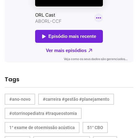
Tags
#ano-novo
#carreira #gestão #planejamento
#otorrinopediatra #traqueostomia
1° exame de otoemissão acústica
51° CBO