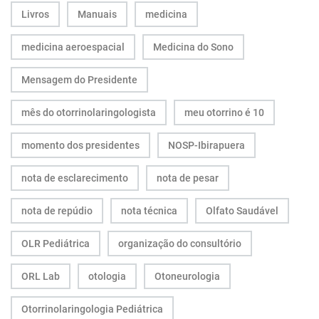
Livros
Manuais
medicina
medicina aeroespacial
Medicina do Sono
Mensagem do Presidente
mês do otorrinolaringologista
meu otorrino é 10
momento dos presidentes
NOSP-Ibirapuera
nota de esclarecimento
nota de pesar
nota de repúdio
nota técnica
Olfato Saudável
OLR Pediátrica
organização do consultório
ORL Lab
otologia
Otoneurologia
Otorrinolaringologia Pediátrica