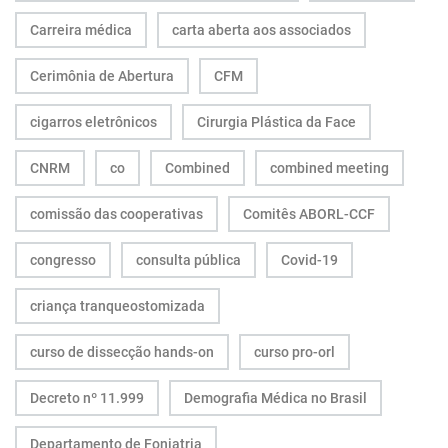
Carreira médica
carta aberta aos associados
Cerimônia de Abertura
CFM
cigarros eletrônicos
Cirurgia Plástica da Face
CNRM
co
Combined
combined meeting
comissão das cooperativas
Comitês ABORL-CCF
congresso
consulta pública
Covid-19
criança tranqueostomizada
curso de dissecção hands-on
curso pro-orl
Decreto nº 11.999
Demografia Médica no Brasil
Departamento de Foniatria