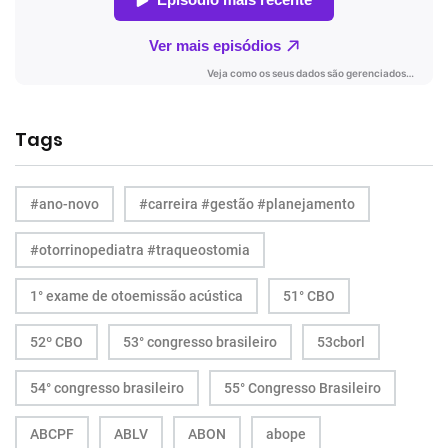
Tags
#ano-novo
#carreira #gestão #planejamento
#otorrinopediatra #traqueostomia
1° exame de otoemissão acústica
51° CBO
52º CBO
53° congresso brasileiro
53cborl
54° congresso brasileiro
55° Congresso Brasileiro
ABCPF
ABLV
ABON
abope