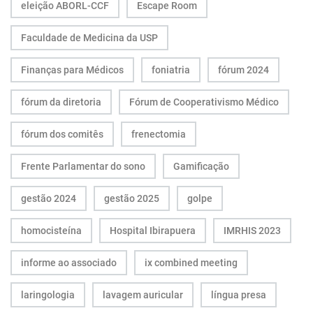
eleição ABORL-CCF
Escape Room
Faculdade de Medicina da USP
Finanças para Médicos
foniatria
fórum 2024
fórum da diretoria
Fórum de Cooperativismo Médico
fórum dos comitês
frenectomia
Frente Parlamentar do sono
Gamificação
gestão 2024
gestão 2025
golpe
homocisteína
Hospital Ibirapuera
IMRHIS 2023
informe ao associado
ix combined meeting
laringologia
lavagem auricular
língua presa