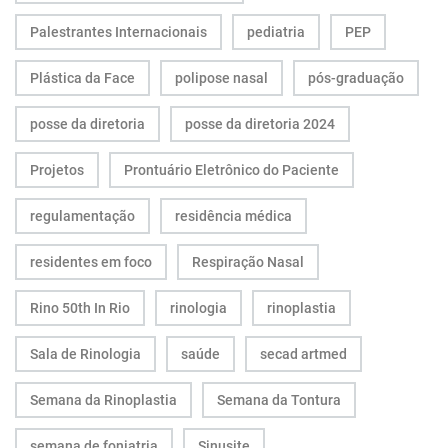
Palestrantes Internacionais
pediatria
PEP
Plástica da Face
polipose nasal
pós-graduação
posse da diretoria
posse da diretoria 2024
Projetos
Prontuário Eletrônico do Paciente
regulamentação
residência médica
residentes em foco
Respiração Nasal
Rino 50th In Rio
rinologia
rinoplastia
Sala de Rinologia
saúde
secad artmed
Semana da Rinoplastia
Semana da Tontura
semana de foniatria
Sinusite