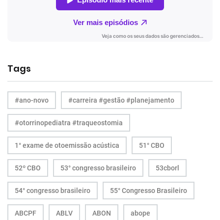
Tags
#ano-novo
#carreira #gestão #planejamento
#otorrinopediatra #traqueostomia
1° exame de otoemissão acústica
51° CBO
52º CBO
53° congresso brasileiro
53cborl
54° congresso brasileiro
55° Congresso Brasileiro
ABCPF
ABLV
ABON
abope