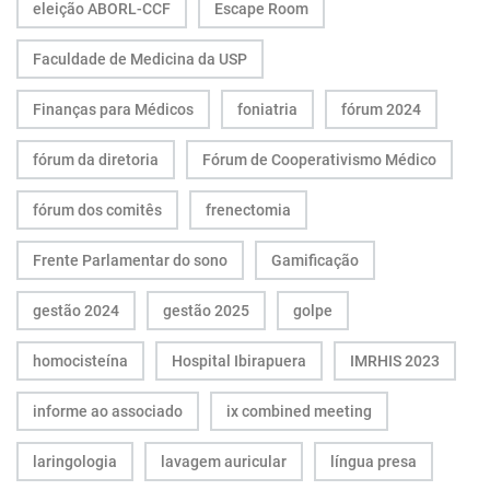
eleição ABORL-CCF
Escape Room
Faculdade de Medicina da USP
Finanças para Médicos
foniatria
fórum 2024
fórum da diretoria
Fórum de Cooperativismo Médico
fórum dos comitês
frenectomia
Frente Parlamentar do sono
Gamificação
gestão 2024
gestão 2025
golpe
homocisteína
Hospital Ibirapuera
IMRHIS 2023
informe ao associado
ix combined meeting
laringologia
lavagem auricular
língua presa