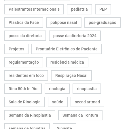
Palestrantes Internacionais
pediatria
PEP
Plástica da Face
polipose nasal
pós-graduação
posse da diretoria
posse da diretoria 2024
Projetos
Prontuário Eletrônico do Paciente
regulamentação
residência médica
residentes em foco
Respiração Nasal
Rino 50th In Rio
rinologia
rinoplastia
Sala de Rinologia
saúde
secad artmed
Semana da Rinoplastia
Semana da Tontura
semana de foniatria
Sinusite