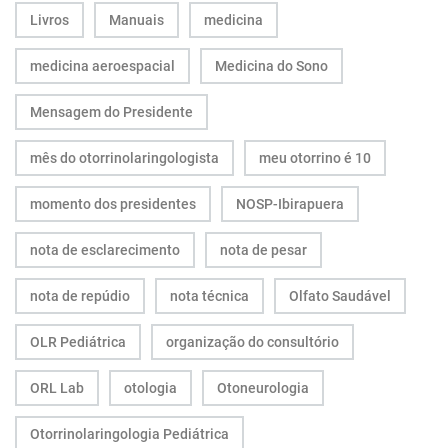
Livros
Manuais
medicina
medicina aeroespacial
Medicina do Sono
Mensagem do Presidente
mês do otorrinolaringologista
meu otorrino é 10
momento dos presidentes
NOSP-Ibirapuera
nota de esclarecimento
nota de pesar
nota de repúdio
nota técnica
Olfato Saudável
OLR Pediátrica
organização do consultório
ORL Lab
otologia
Otoneurologia
Otorrinolaringologia Pediátrica