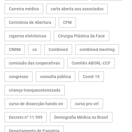
Carreira médica
carta aberta aos associados
Cerimônia de Abertura
CFM
cigarros eletrônicos
Cirurgia Plástica da Face
CNRM
co
Combined
combined meeting
comissão das cooperativas
Comitês ABORL-CCF
congresso
consulta pública
Covid-19
criança tranqueostomizada
curso de dissecção hands-on
curso pro-orl
Decreto nº 11.999
Demografia Médica no Brasil
Departamento de Foniatria