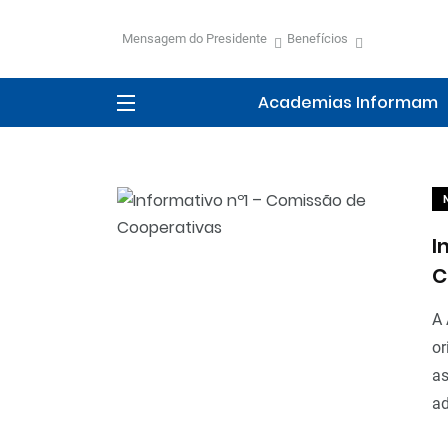
Mensagem do Presidente
Benefícios
Academias Informam
I
C
A 
or
as
ad