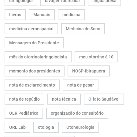
laringologia
lavagem auricular
língua presa
Livros
Manuais
medicina
medicina aeroespacial
Medicina do Sono
Mensagem do Presidente
mês do otorrinolaringologista
meu otorrino é 10
momento dos presidentes
NOSP-Ibirapuera
nota de esclarecimento
nota de pesar
nota de repúdio
nota técnica
Olfato Saudável
OLR Pediátrica
organização do consultório
ORL Lab
otologia
Otoneurologia