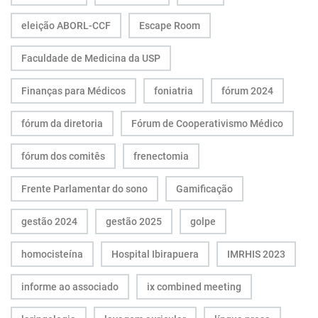
eleição ABORL-CCF
Escape Room
Faculdade de Medicina da USP
Finanças para Médicos
foniatria
fórum 2024
fórum da diretoria
Fórum de Cooperativismo Médico
fórum dos comitês
frenectomia
Frente Parlamentar do sono
Gamificação
gestão 2024
gestão 2025
golpe
homocisteína
Hospital Ibirapuera
IMRHIS 2023
informe ao associado
ix combined meeting