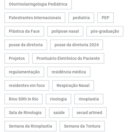
Otorrinolaringologia Pediátrica
Palestrantes Internacionais
pediatria
PEP
Plástica da Face
polipose nasal
pós-graduação
posse da diretoria
posse da diretoria 2024
Projetos
Prontuário Eletrônico do Paciente
regulamentação
residência médica
residentes em foco
Respiração Nasal
Rino 50th In Rio
rinologia
rinoplastia
Sala de Rinologia
saúde
secad artmed
Semana da Rinoplastia
Semana da Tontura