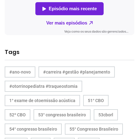
Tags
#ano-novo
#carreira #gestão #planejamento
#otorrinopediatra #traqueostomia
1° exame de otoemissão acústica
51° CBO
52º CBO
53° congresso brasileiro
53cborl
54° congresso brasileiro
55° Congresso Brasileiro