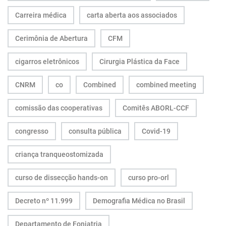
Carreira médica
carta aberta aos associados
Cerimônia de Abertura
CFM
cigarros eletrônicos
Cirurgia Plástica da Face
CNRM
co
Combined
combined meeting
comissão das cooperativas
Comitês ABORL-CCF
congresso
consulta pública
Covid-19
criança tranqueostomizada
curso de dissecção hands-on
curso pro-orl
Decreto nº 11.999
Demografia Médica no Brasil
Departamento de Foniatria