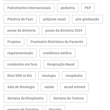
Palestrantes Internacionais
pediatria
PEP
Plástica da Face
polipose nasal
pós-graduação
posse da diretoria
posse da diretoria 2024
Projetos
Prontuário Eletrônico do Paciente
regulamentação
residência médica
residentes em foco
Respiração Nasal
Rino 50th In Rio
rinologia
rinoplastia
Sala de Rinologia
saúde
secad artmed
Semana da Rinoplastia
Semana da Tontura
semana de foniatria
Sinusite