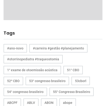
Tags
#ano-novo
#carreira #gestão #planejamento
#otorrinopediatra #traqueostomia
1° exame de otoemissão acústica
51° CBO
52º CBO
53° congresso brasileiro
53cborl
54° congresso brasileiro
55° Congresso Brasileiro
ABCPF
ABLV
ABON
abope