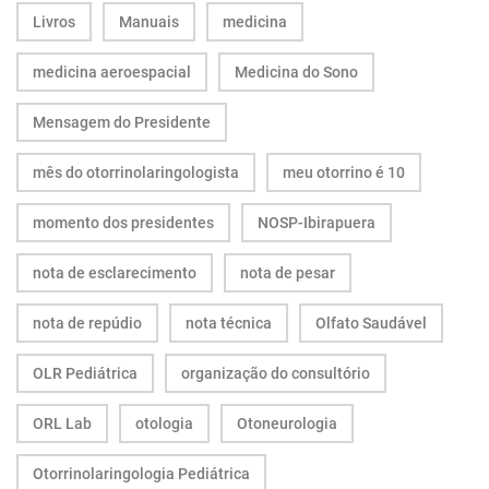
Livros
Manuais
medicina
medicina aeroespacial
Medicina do Sono
Mensagem do Presidente
mês do otorrinolaringologista
meu otorrino é 10
momento dos presidentes
NOSP-Ibirapuera
nota de esclarecimento
nota de pesar
nota de repúdio
nota técnica
Olfato Saudável
OLR Pediátrica
organização do consultório
ORL Lab
otologia
Otoneurologia
Otorrinolaringologia Pediátrica