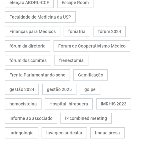
eleição ABORL-CCF
Escape Room
Faculdade de Medicina da USP
Finanças para Médicos
foniatria
fórum 2024
fórum da diretoria
Fórum de Cooperativismo Médico
fórum dos comitês
frenectomia
Frente Parlamentar do sono
Gamificação
gestão 2024
gestão 2025
golpe
homocisteína
Hospital Ibirapuera
IMRHIS 2023
informe ao associado
ix combined meeting
laringologia
lavagem auricular
língua presa