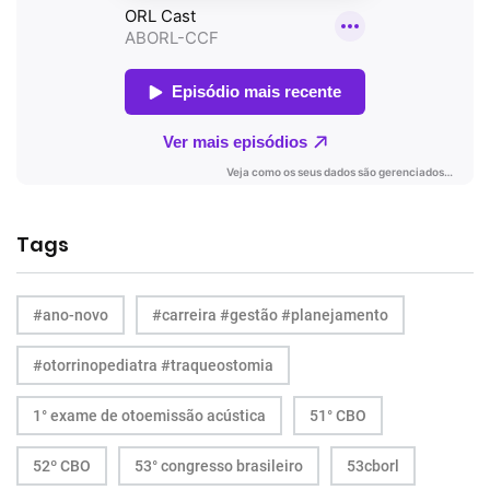
Tags
#ano-novo
#carreira #gestão #planejamento
#otorrinopediatra #traqueostomia
1° exame de otoemissão acústica
51° CBO
52º CBO
53° congresso brasileiro
53cborl