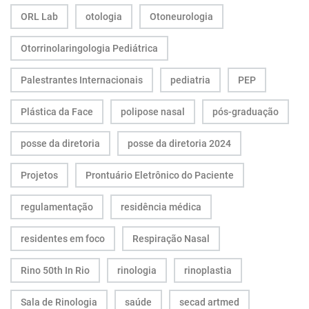
ORL Lab
otologia
Otoneurologia
Otorrinolaringologia Pediátrica
Palestrantes Internacionais
pediatria
PEP
Plástica da Face
polipose nasal
pós-graduação
posse da diretoria
posse da diretoria 2024
Projetos
Prontuário Eletrônico do Paciente
regulamentação
residência médica
residentes em foco
Respiração Nasal
Rino 50th In Rio
rinologia
rinoplastia
Sala de Rinologia
saúde
secad artmed