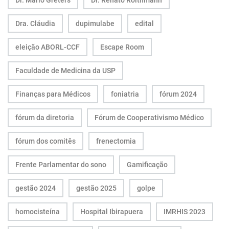
Dra. Cláudia
dupimulabe
edital
eleição ABORL-CCF
Escape Room
Faculdade de Medicina da USP
Finanças para Médicos
foniatria
fórum 2024
fórum da diretoria
Fórum de Cooperativismo Médico
fórum dos comitês
frenectomia
Frente Parlamentar do sono
Gamificação
gestão 2024
gestão 2025
golpe
homocisteína
Hospital Ibirapuera
IMRHIS 2023