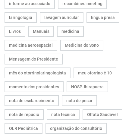
informe ao associado
ix combined meeting
laringologia
lavagem auricular
língua presa
Livros
Manuais
medicina
medicina aeroespacial
Medicina do Sono
Mensagem do Presidente
mês do otorrinolaringologista
meu otorrino é 10
momento dos presidentes
NOSP-Ibirapuera
nota de esclarecimento
nota de pesar
nota de repúdio
nota técnica
Olfato Saudável
OLR Pediátrica
organização do consultório