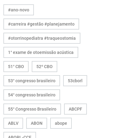
#ano-novo
#carreira #gestão #planejamento
#otorrinopediatra #traqueostomia
1° exame de otoemissão acústica
51° CBO
52º CBO
53° congresso brasileiro
53cborl
54° congresso brasileiro
55° Congresso Brasileiro
ABCPF
ABLV
ABON
abope
ABORL-CCF