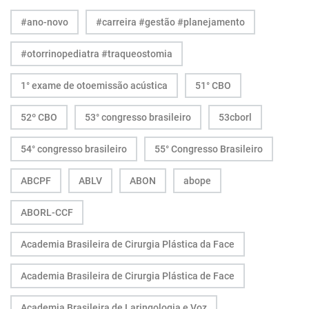
#ano-novo
#carreira #gestão #planejamento
#otorrinopediatra #traqueostomia
1° exame de otoemissão acústica
51° CBO
52º CBO
53° congresso brasileiro
53cborl
54° congresso brasileiro
55° Congresso Brasileiro
ABCPF
ABLV
ABON
abope
ABORL-CCF
Academia Brasileira de Cirurgia Plástica da Face
Academia Brasileira de Cirurgia Plástica de Face
Academia Brasileira de Laringologia e Voz