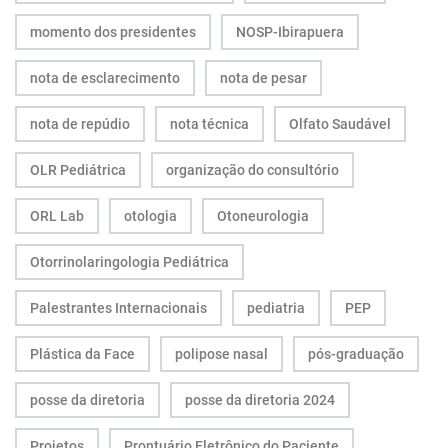
momento dos presidentes
NOSP-Ibirapuera
nota de esclarecimento
nota de pesar
nota de repúdio
nota técnica
Olfato Saudável
OLR Pediátrica
organização do consultório
ORL Lab
otologia
Otoneurologia
Otorrinolaringologia Pediátrica
Palestrantes Internacionais
pediatria
PEP
Plástica da Face
polipose nasal
pós-graduação
posse da diretoria
posse da diretoria 2024
Projetos
Prontuário Eletrônico do Paciente