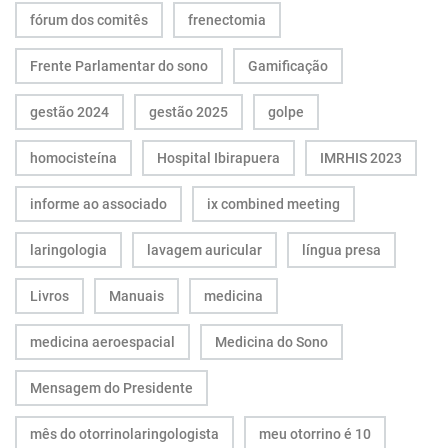
fórum dos comitês
frenectomia
Frente Parlamentar do sono
Gamificação
gestão 2024
gestão 2025
golpe
homocisteína
Hospital Ibirapuera
IMRHIS 2023
informe ao associado
ix combined meeting
laringologia
lavagem auricular
língua presa
Livros
Manuais
medicina
medicina aeroespacial
Medicina do Sono
Mensagem do Presidente
mês do otorrinolaringologista
meu otorrino é 10