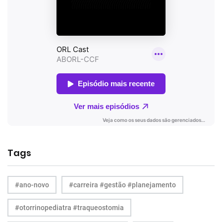
Tags
#ano-novo
#carreira #gestão #planejamento
#otorrinopediatra #traqueostomia