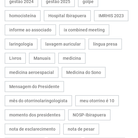
gestão 2024
gestão 2025
golpe
homocisteína
Hospital Ibirapuera
IMRHIS 2023
informe ao associado
ix combined meeting
laringologia
lavagem auricular
língua presa
Livros
Manuais
medicina
medicina aeroespacial
Medicina do Sono
Mensagem do Presidente
mês do otorrinolaringologista
meu otorrino é 10
momento dos presidentes
NOSP-Ibirapuera
nota de esclarecimento
nota de pesar