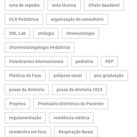
nota de repúdio
nota técnica
Olfato Saudável
OLR Pediátrica
organização do consultório
ORL Lab
otologia
Otoneurologia
Otorrinolaringologia Pediátrica
Palestrantes Internacionais
pediatria
PEP
Plástica da Face
polipose nasal
pós-graduação
posse da diretoria
posse da diretoria 2024
Projetos
Prontuário Eletrônico do Paciente
regulamentação
residência médica
residentes em foco
Respiração Nasal