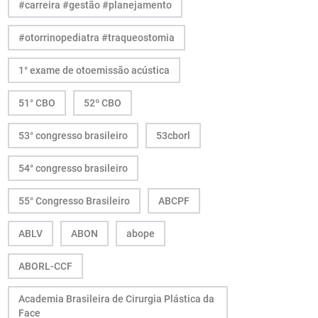
#carreira #gestão #planejamento
#otorrinopediatra #traqueostomia
1° exame de otoemissão acústica
51° CBO
52º CBO
53° congresso brasileiro
53cborl
54° congresso brasileiro
55° Congresso Brasileiro
ABCPF
ABLV
ABON
abope
ABORL-CCF
Academia Brasileira de Cirurgia Plástica da
Face