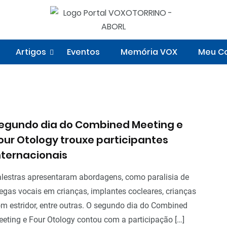
Artigos
Eventos
Memória VOX
Meu Co
Eventos
Sem categoria
egundo dia do Combined Meeting e
our Otology trouxe participantes
nternacionais
lestras apresentaram abordagens, como paralisia de
egas vocais em crianças, implantes cocleares, crianças
m estridor, entre outras. O segundo dia do Combined
eting e Four Otology contou com a participação […]