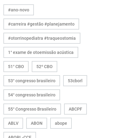
#ano-novo
#carreira #gestão #planejamento
#otorrinopediatra #traqueostomia
1° exame de otoemissão acústica
51° CBO
52º CBO
53° congresso brasileiro
53cborl
54° congresso brasileiro
55° Congresso Brasileiro
ABCPF
ABLV
ABON
abope
ABORL-CCF