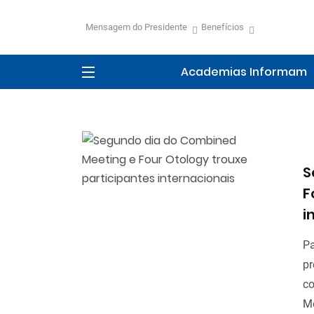
Mensagem do Presidente
Benefícios
Academias Informam
S
F
i
Pa
pr
co
Me