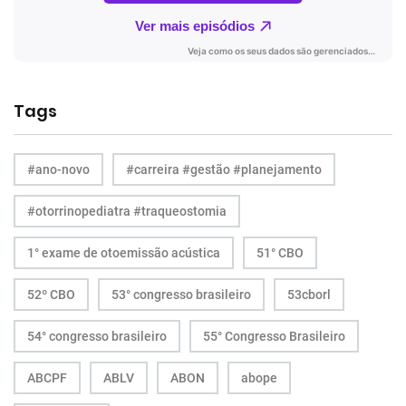
Tags
#ano-novo
#carreira #gestão #planejamento
#otorrinopediatra #traqueostomia
1° exame de otoemissão acústica
51° CBO
52º CBO
53° congresso brasileiro
53cborl
54° congresso brasileiro
55° Congresso Brasileiro
ABCPF
ABLV
ABON
abope