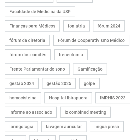
Faculdade de Medicina da USP
Finanças para Médicos
foniatria
fórum 2024
fórum da diretoria
Fórum de Cooperativismo Médico
fórum dos comitês
frenectomia
Frente Parlamentar do sono
Gamificação
gestão 2024
gestão 2025
golpe
homocisteína
Hospital Ibirapuera
IMRHIS 2023
informe ao associado
ix combined meeting
laringologia
lavagem auricular
língua presa