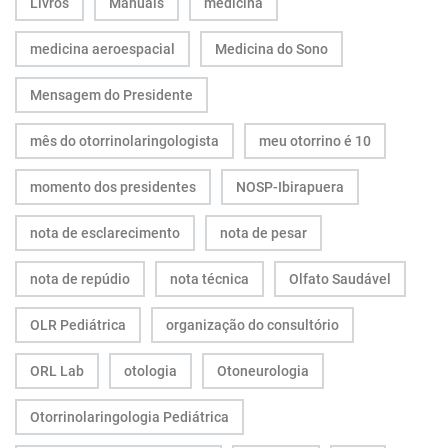
Livros
Manuais
medicina
medicina aeroespacial
Medicina do Sono
Mensagem do Presidente
mês do otorrinolaringologista
meu otorrino é 10
momento dos presidentes
NOSP-Ibirapuera
nota de esclarecimento
nota de pesar
nota de repúdio
nota técnica
Olfato Saudável
OLR Pediátrica
organização do consultório
ORL Lab
otologia
Otoneurologia
Otorrinolaringologia Pediátrica