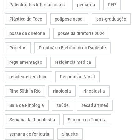
Palestrantes Internacionais
pediatria
PEP
Plástica da Face
polipose nasal
pós-graduação
posse da diretoria
posse da diretoria 2024
Projetos
Prontuário Eletrônico do Paciente
regulamentação
residência médica
residentes em foco
Respiração Nasal
Rino 50th In Rio
rinologia
rinoplastia
Sala de Rinologia
saúde
secad artmed
Semana da Rinoplastia
Semana da Tontura
semana de foniatria
Sinusite