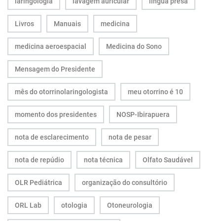
laringologia
lavagem auricular
língua presa
Livros
Manuais
medicina
medicina aeroespacial
Medicina do Sono
Mensagem do Presidente
mês do otorrinolaringologista
meu otorrino é 10
momento dos presidentes
NOSP-Ibirapuera
nota de esclarecimento
nota de pesar
nota de repúdio
nota técnica
Olfato Saudável
OLR Pediátrica
organização do consultório
ORL Lab
otologia
Otoneurologia