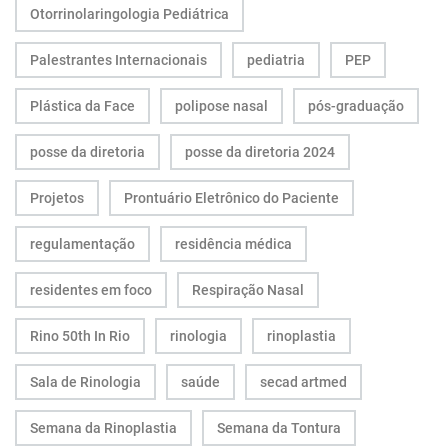
Otorrinolaringologia Pediátrica
Palestrantes Internacionais
pediatria
PEP
Plástica da Face
polipose nasal
pós-graduação
posse da diretoria
posse da diretoria 2024
Projetos
Prontuário Eletrônico do Paciente
regulamentação
residência médica
residentes em foco
Respiração Nasal
Rino 50th In Rio
rinologia
rinoplastia
Sala de Rinologia
saúde
secad artmed
Semana da Rinoplastia
Semana da Tontura