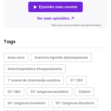
Tags
#ano-novo
#carreira #gestão #planejamento
#otorrinopediatra #traqueostomia
1° exame de otoemissão acústica
51° CBO
52º CBO
53° congresso brasileiro
53cborl
54° congresso brasileiro
55° Congresso Brasileiro