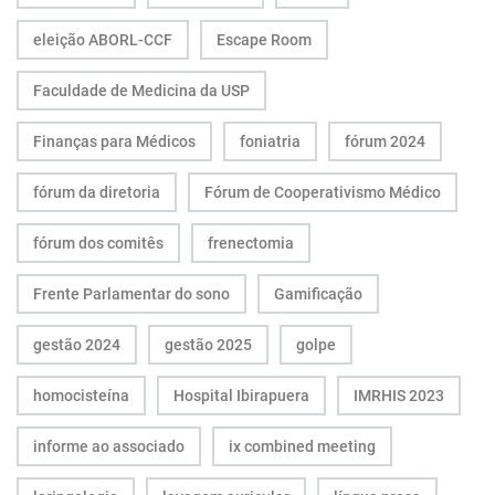
eleição ABORL-CCF
Escape Room
Faculdade de Medicina da USP
Finanças para Médicos
foniatria
fórum 2024
fórum da diretoria
Fórum de Cooperativismo Médico
fórum dos comitês
frenectomia
Frente Parlamentar do sono
Gamificação
gestão 2024
gestão 2025
golpe
homocisteína
Hospital Ibirapuera
IMRHIS 2023
informe ao associado
ix combined meeting