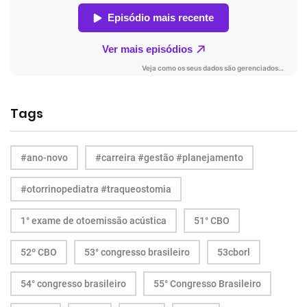
Tags
#ano-novo
#carreira #gestão #planejamento
#otorrinopediatra #traqueostomia
1° exame de otoemissão acústica
51° CBO
52º CBO
53° congresso brasileiro
53cborl
54° congresso brasileiro
55° Congresso Brasileiro