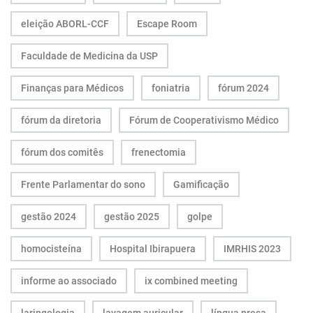
eleição ABORL-CCF
Escape Room
Faculdade de Medicina da USP
Finanças para Médicos
foniatria
fórum 2024
fórum da diretoria
Fórum de Cooperativismo Médico
fórum dos comitês
frenectomia
Frente Parlamentar do sono
Gamificação
gestão 2024
gestão 2025
golpe
homocisteína
Hospital Ibirapuera
IMRHIS 2023
informe ao associado
ix combined meeting
laringologia
lavagem auricular
língua presa