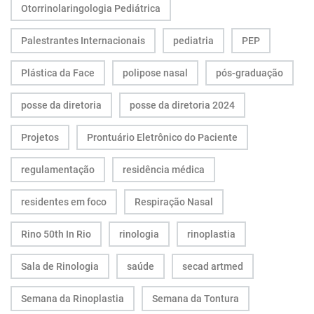
Otorrinolaringologia Pediátrica
Palestrantes Internacionais
pediatria
PEP
Plástica da Face
polipose nasal
pós-graduação
posse da diretoria
posse da diretoria 2024
Projetos
Prontuário Eletrônico do Paciente
regulamentação
residência médica
residentes em foco
Respiração Nasal
Rino 50th In Rio
rinologia
rinoplastia
Sala de Rinologia
saúde
secad artmed
Semana da Rinoplastia
Semana da Tontura