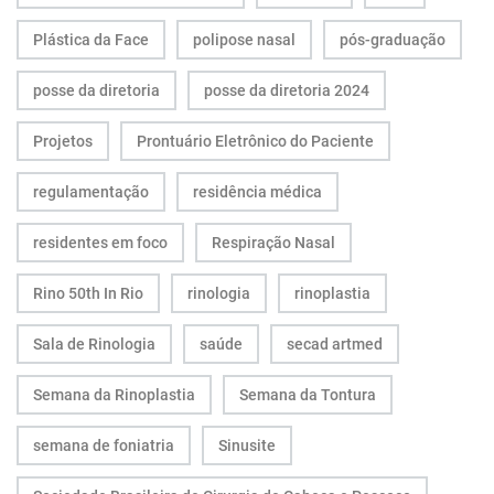
Plástica da Face
polipose nasal
pós-graduação
posse da diretoria
posse da diretoria 2024
Projetos
Prontuário Eletrônico do Paciente
regulamentação
residência médica
residentes em foco
Respiração Nasal
Rino 50th In Rio
rinologia
rinoplastia
Sala de Rinologia
saúde
secad artmed
Semana da Rinoplastia
Semana da Tontura
semana de foniatria
Sinusite