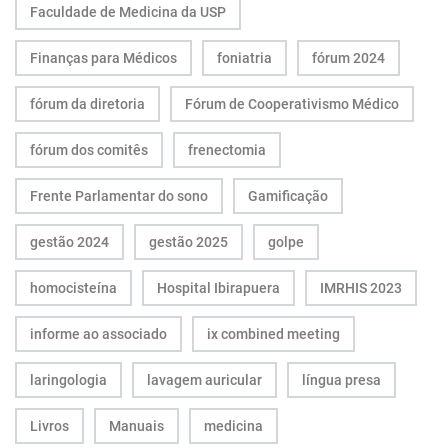
Faculdade de Medicina da USP
Finanças para Médicos
foniatria
fórum 2024
fórum da diretoria
Fórum de Cooperativismo Médico
fórum dos comitês
frenectomia
Frente Parlamentar do sono
Gamificação
gestão 2024
gestão 2025
golpe
homocisteína
Hospital Ibirapuera
IMRHIS 2023
informe ao associado
ix combined meeting
laringologia
lavagem auricular
língua presa
Livros
Manuais
medicina