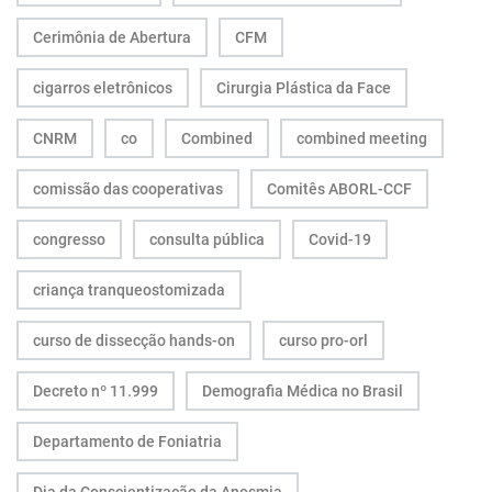
Cerimônia de Abertura
CFM
cigarros eletrônicos
Cirurgia Plástica da Face
CNRM
co
Combined
combined meeting
comissão das cooperativas
Comitês ABORL-CCF
congresso
consulta pública
Covid-19
criança tranqueostomizada
curso de dissecção hands-on
curso pro-orl
Decreto nº 11.999
Demografia Médica no Brasil
Departamento de Foniatria
Dia da Conscientização da Anosmia