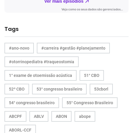
Tags
#ano-novo
#carreira #gestão #planejamento
#otorrinopediatra #traqueostomia
1° exame de otoemissão acústica
51° CBO
52º CBO
53° congresso brasileiro
53cborl
54° congresso brasileiro
55° Congresso Brasileiro
ABCPF
ABLV
ABON
abope
ABORL-CCF