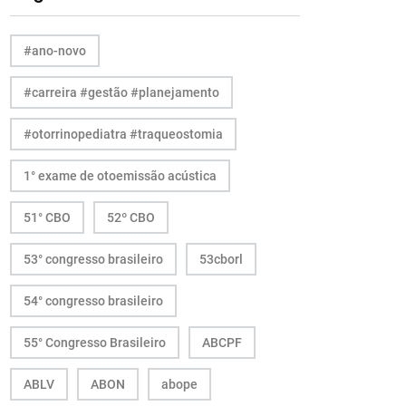
#ano-novo
#carreira #gestão #planejamento
#otorrinopediatra #traqueostomia
1° exame de otoemissão acústica
51° CBO
52º CBO
53° congresso brasileiro
53cborl
54° congresso brasileiro
55° Congresso Brasileiro
ABCPF
ABLV
ABON
abope