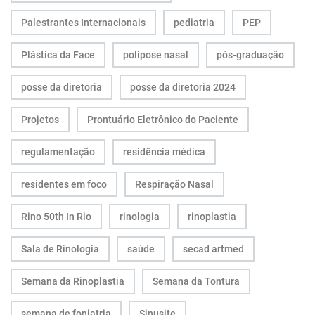
Palestrantes Internacionais
pediatria
PEP
Plástica da Face
polipose nasal
pós-graduação
posse da diretoria
posse da diretoria 2024
Projetos
Prontuário Eletrônico do Paciente
regulamentação
residência médica
residentes em foco
Respiração Nasal
Rino 50th In Rio
rinologia
rinoplastia
Sala de Rinologia
saúde
secad artmed
Semana da Rinoplastia
Semana da Tontura
semana de foniatria
Sinusite