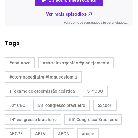
Tags
#ano-novo
#carreira #gestão #planejamento
#otorrinopediatra #traqueostomia
1° exame de otoemissão acústica
51° CBO
52º CBO
53° congresso brasileiro
53cborl
54° congresso brasileiro
55° Congresso Brasileiro
ABCPF
ABLV
ABON
abope