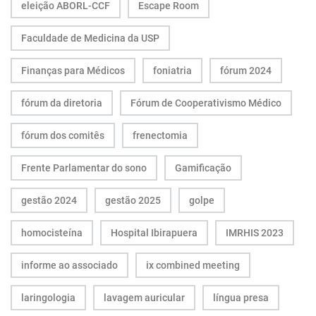
eleição ABORL-CCF
Escape Room
Faculdade de Medicina da USP
Finanças para Médicos
foniatria
fórum 2024
fórum da diretoria
Fórum de Cooperativismo Médico
fórum dos comitês
frenectomia
Frente Parlamentar do sono
Gamificação
gestão 2024
gestão 2025
golpe
homocisteína
Hospital Ibirapuera
IMRHIS 2023
informe ao associado
ix combined meeting
laringologia
lavagem auricular
língua presa