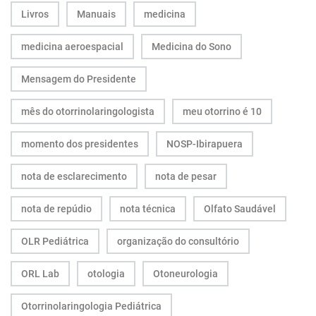
Livros
Manuais
medicina
medicina aeroespacial
Medicina do Sono
Mensagem do Presidente
mês do otorrinolaringologista
meu otorrino é 10
momento dos presidentes
NOSP-Ibirapuera
nota de esclarecimento
nota de pesar
nota de repúdio
nota técnica
Olfato Saudável
OLR Pediátrica
organização do consultório
ORL Lab
otologia
Otoneurologia
Otorrinolaringologia Pediátrica