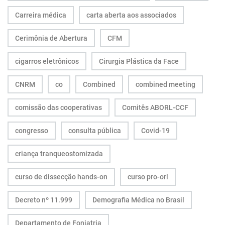
Carreira médica
carta aberta aos associados
Cerimônia de Abertura
CFM
cigarros eletrônicos
Cirurgia Plástica da Face
CNRM
co
Combined
combined meeting
comissão das cooperativas
Comitês ABORL-CCF
congresso
consulta pública
Covid-19
criança tranqueostomizada
curso de dissecção hands-on
curso pro-orl
Decreto nº 11.999
Demografia Médica no Brasil
Departamento de Foniatria