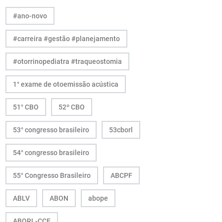
#ano-novo
#carreira #gestão #planejamento
#otorrinopediatra #traqueostomia
1° exame de otoemissão acústica
51° CBO
52º CBO
53° congresso brasileiro
53cborl
54° congresso brasileiro
55° Congresso Brasileiro
ABCPF
ABLV
ABON
abope
ABORL-CCF