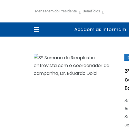
Mensagem do Presidente
Benefícios
Academias Informam
3
c
E
Sa
Ac
So
se