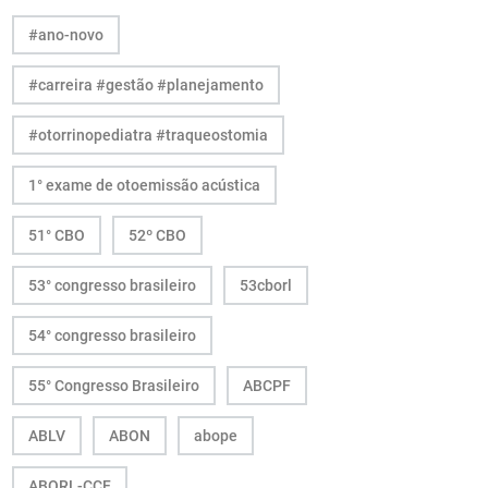
#ano-novo
#carreira #gestão #planejamento
#otorrinopediatra #traqueostomia
1° exame de otoemissão acústica
51° CBO
52º CBO
53° congresso brasileiro
53cborl
54° congresso brasileiro
55° Congresso Brasileiro
ABCPF
ABLV
ABON
abope
ABORL-CCF