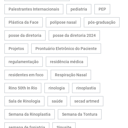
Palestrantes Internacionais
pediatria
PEP
Plástica da Face
polipose nasal
pós-graduação
posse da diretoria
posse da diretoria 2024
Projetos
Prontuário Eletrônico do Paciente
regulamentação
residência médica
residentes em foco
Respiração Nasal
Rino 50th In Rio
rinologia
rinoplastia
Sala de Rinologia
saúde
secad artmed
Semana da Rinoplastia
Semana da Tontura
semana de foniatria
Sinusite