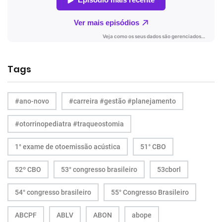
Tags
#ano-novo
#carreira #gestão #planejamento
#otorrinopediatra #traqueostomia
1° exame de otoemissão acústica
51° CBO
52º CBO
53° congresso brasileiro
53cborl
54° congresso brasileiro
55° Congresso Brasileiro
ABCPF
ABLV
ABON
abope