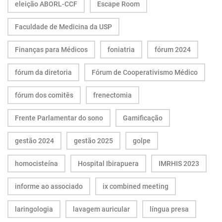
eleição ABORL-CCF
Escape Room
Faculdade de Medicina da USP
Finanças para Médicos
foniatria
fórum 2024
fórum da diretoria
Fórum de Cooperativismo Médico
fórum dos comitês
frenectomia
Frente Parlamentar do sono
Gamificação
gestão 2024
gestão 2025
golpe
homocisteína
Hospital Ibirapuera
IMRHIS 2023
informe ao associado
ix combined meeting
laringologia
lavagem auricular
língua presa