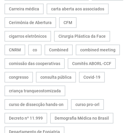
Carreira médica
carta aberta aos associados
Cerimônia de Abertura
CFM
cigarros eletrônicos
Cirurgia Plástica da Face
CNRM
co
Combined
combined meeting
comissão das cooperativas
Comitês ABORL-CCF
congresso
consulta pública
Covid-19
criança tranqueostomizada
curso de dissecção hands-on
curso pro-orl
Decreto nº 11.999
Demografia Médica no Brasil
Departamento de Foniatria