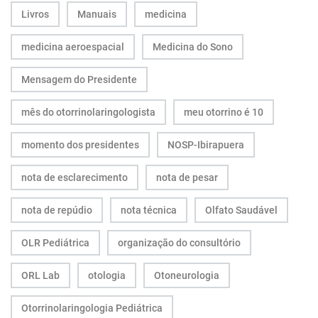
Livros
Manuais
medicina
medicina aeroespacial
Medicina do Sono
Mensagem do Presidente
mês do otorrinolaringologista
meu otorrino é 10
momento dos presidentes
NOSP-Ibirapuera
nota de esclarecimento
nota de pesar
nota de repúdio
nota técnica
Olfato Saudável
OLR Pediátrica
organização do consultório
ORL Lab
otologia
Otoneurologia
Otorrinolaringologia Pediátrica