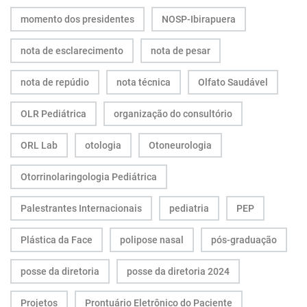
momento dos presidentes
NOSP-Ibirapuera
nota de esclarecimento
nota de pesar
nota de repúdio
nota técnica
Olfato Saudável
OLR Pediátrica
organização do consultório
ORL Lab
otologia
Otoneurologia
Otorrinolaringologia Pediátrica
Palestrantes Internacionais
pediatria
PEP
Plástica da Face
polipose nasal
pós-graduação
posse da diretoria
posse da diretoria 2024
Projetos
Prontuário Eletrônico do Paciente