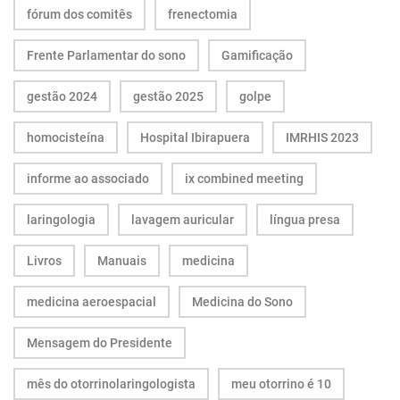
fórum dos comitês
frenectomia
Frente Parlamentar do sono
Gamificação
gestão 2024
gestão 2025
golpe
homocisteína
Hospital Ibirapuera
IMRHIS 2023
informe ao associado
ix combined meeting
laringologia
lavagem auricular
língua presa
Livros
Manuais
medicina
medicina aeroespacial
Medicina do Sono
Mensagem do Presidente
mês do otorrinolaringologista
meu otorrino é 10