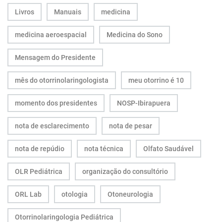
Livros
Manuais
medicina
medicina aeroespacial
Medicina do Sono
Mensagem do Presidente
mês do otorrinolaringologista
meu otorrino é 10
momento dos presidentes
NOSP-Ibirapuera
nota de esclarecimento
nota de pesar
nota de repúdio
nota técnica
Olfato Saudável
OLR Pediátrica
organização do consultório
ORL Lab
otologia
Otoneurologia
Otorrinolaringologia Pediátrica