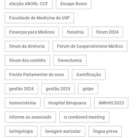
eleição ABORL-CCF
Escape Room
Faculdade de Medicina da USP
Finanças para Médicos
foniatria
fórum 2024
fórum da diretoria
Fórum de Cooperativismo Médico
fórum dos comitês
frenectomia
Frente Parlamentar do sono
Gamificação
gestão 2024
gestão 2025
golpe
homocisteína
Hospital Ibirapuera
IMRHIS 2023
informe ao associado
ix combined meeting
laringologia
lavagem auricular
língua presa