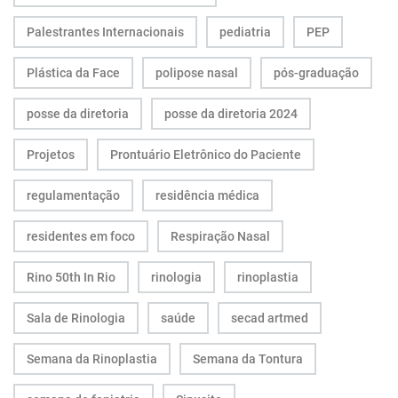
Palestrantes Internacionais
pediatria
PEP
Plástica da Face
polipose nasal
pós-graduação
posse da diretoria
posse da diretoria 2024
Projetos
Prontuário Eletrônico do Paciente
regulamentação
residência médica
residentes em foco
Respiração Nasal
Rino 50th In Rio
rinologia
rinoplastia
Sala de Rinologia
saúde
secad artmed
Semana da Rinoplastia
Semana da Tontura