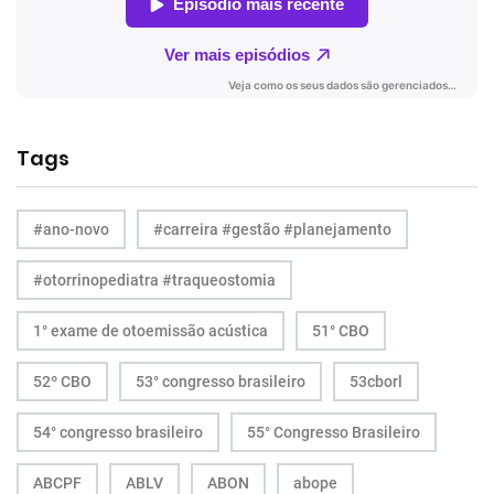
Tags
#ano-novo
#carreira #gestão #planejamento
#otorrinopediatra #traqueostomia
1° exame de otoemissão acústica
51° CBO
52º CBO
53° congresso brasileiro
53cborl
54° congresso brasileiro
55° Congresso Brasileiro
ABCPF
ABLV
ABON
abope