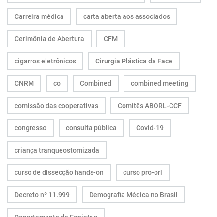
Carreira médica
carta aberta aos associados
Cerimônia de Abertura
CFM
cigarros eletrônicos
Cirurgia Plástica da Face
CNRM
co
Combined
combined meeting
comissão das cooperativas
Comitês ABORL-CCF
congresso
consulta pública
Covid-19
criança tranqueostomizada
curso de dissecção hands-on
curso pro-orl
Decreto nº 11.999
Demografia Médica no Brasil
Departamento de Foniatria