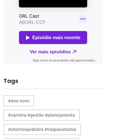
Tags
#ano-novo
#carreira #gestão #planejamento
#otorrinopediatra #traqueostomia