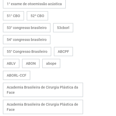
1° exame de otoemissão acústica
51° CBO
52º CBO
53° congresso brasileiro
53cborl
54° congresso brasileiro
55° Congresso Brasileiro
ABCPF
ABLV
ABON
abope
ABORL-CCF
Academia Brasileira de Cirurgia Plástica da
Face
Academia Brasileira de Cirurgia Plástica de
Face