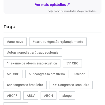
Tags
#ano-novo
#carreira #gestão #planejamento
#otorrinopediatra #traqueostomia
1° exame de otoemissão acústica
51° CBO
52º CBO
53° congresso brasileiro
53cborl
54° congresso brasileiro
55° Congresso Brasileiro
ABCPF
ABLV
ABON
abope