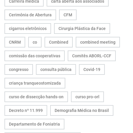
Carreira médica
carta aberta aos associados
Cerimônia de Abertura
CFM
cigarros eletrônicos
Cirurgia Plástica da Face
CNRM
co
Combined
combined meeting
comissão das cooperativas
Comitês ABORL-CCF
congresso
consulta pública
Covid-19
criança tranqueostomizada
curso de dissecção hands-on
curso pro-orl
Decreto nº 11.999
Demografia Médica no Brasil
Departamento de Foniatria