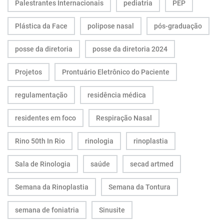
Palestrantes Internacionais
pediatria
PEP
Plástica da Face
polipose nasal
pós-graduação
posse da diretoria
posse da diretoria 2024
Projetos
Prontuário Eletrônico do Paciente
regulamentação
residência médica
residentes em foco
Respiração Nasal
Rino 50th In Rio
rinologia
rinoplastia
Sala de Rinologia
saúde
secad artmed
Semana da Rinoplastia
Semana da Tontura
semana de foniatria
Sinusite