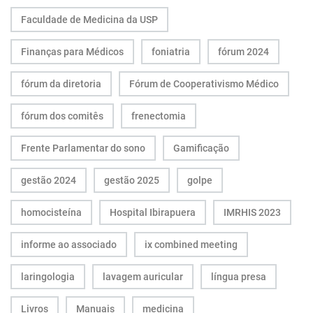
Faculdade de Medicina da USP
Finanças para Médicos
foniatria
fórum 2024
fórum da diretoria
Fórum de Cooperativismo Médico
fórum dos comitês
frenectomia
Frente Parlamentar do sono
Gamificação
gestão 2024
gestão 2025
golpe
homocisteína
Hospital Ibirapuera
IMRHIS 2023
informe ao associado
ix combined meeting
laringologia
lavagem auricular
língua presa
Livros
Manuais
medicina