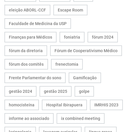
eleição ABORL-CCF
Escape Room
Faculdade de Medicina da USP
Finanças para Médicos
foniatria
fórum 2024
fórum da diretoria
Fórum de Cooperativismo Médico
fórum dos comitês
frenectomia
Frente Parlamentar do sono
Gamificação
gestão 2024
gestão 2025
golpe
homocisteína
Hospital Ibirapuera
IMRHIS 2023
informe ao associado
ix combined meeting
laringologia
lavagem auricular
língua presa