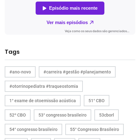
Tags
#ano-novo
#carreira #gestão #planejamento
#otorrinopediatra #traqueostomia
1° exame de otoemissão acústica
51° CBO
52º CBO
53° congresso brasileiro
53cborl
54° congresso brasileiro
55° Congresso Brasileiro