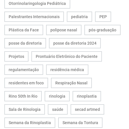
Otorrinolaringologia Pediátrica
Palestrantes Internacionais
pediatria
PEP
Plástica da Face
polipose nasal
pós-graduação
posse da diretoria
posse da diretoria 2024
Projetos
Prontuário Eletrônico do Paciente
regulamentação
residência médica
residentes em foco
Respiração Nasal
Rino 50th In Rio
rinologia
rinoplastia
Sala de Rinologia
saúde
secad artmed
Semana da Rinoplastia
Semana da Tontura