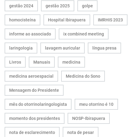
gestão 2024
gestão 2025
golpe
homocisteína
Hospital Ibirapuera
IMRHIS 2023
informe ao associado
ix combined meeting
laringologia
lavagem auricular
língua presa
Livros
Manuais
medicina
medicina aeroespacial
Medicina do Sono
Mensagem do Presidente
mês do otorrinolaringologista
meu otorrino é 10
momento dos presidentes
NOSP-Ibirapuera
nota de esclarecimento
nota de pesar