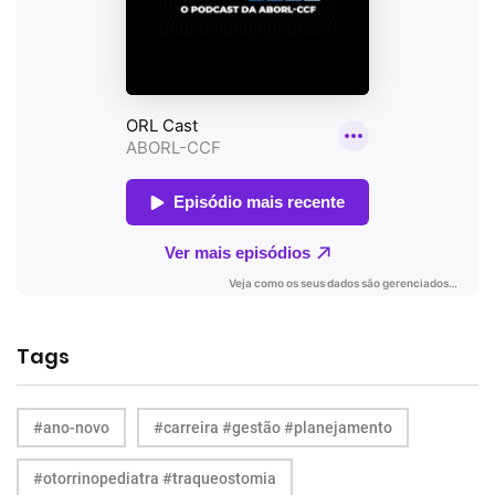
Tags
#ano-novo
#carreira #gestão #planejamento
#otorrinopediatra #traqueostomia