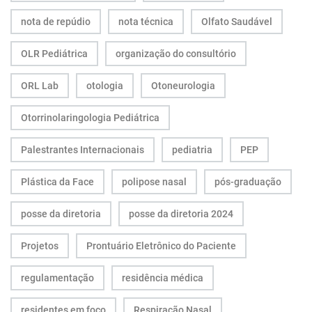
nota de repúdio
nota técnica
Olfato Saudável
OLR Pediátrica
organização do consultório
ORL Lab
otologia
Otoneurologia
Otorrinolaringologia Pediátrica
Palestrantes Internacionais
pediatria
PEP
Plástica da Face
polipose nasal
pós-graduação
posse da diretoria
posse da diretoria 2024
Projetos
Prontuário Eletrônico do Paciente
regulamentação
residência médica
residentes em foco
Respiração Nasal