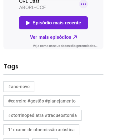
Tags
#ano-novo
#carreira #gestão #planejamento
#otorrinopediatra #traqueostomia
1° exame de otoemissão acústica