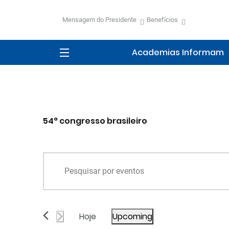
Mensagem do Presidente
Benefícios
Academias Informam
Digite
54° congresso brasileiro
a
palavra-
chave.
Pesquisa
Pesquisa
Eventos
e
pela
palavra-
navegação
chave.
Selecione
Hoje
Upcoming
a