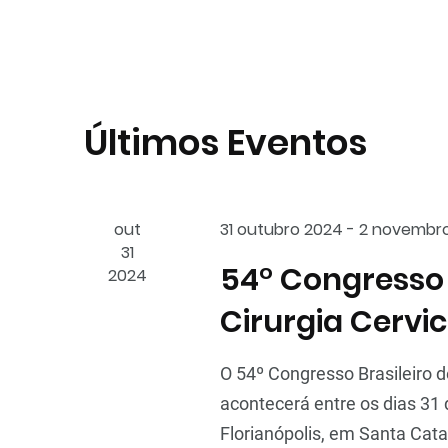
de
data.
visuais
de
Últimos Eventos
Eventos
out
31 outubro 2024
-
2 novembr
31
54° Congresso 
2024
Cirurgia Cervic
O 54º Congresso Brasileiro de
acontecerá entre os dias 31
Florianópolis, em Santa Cata