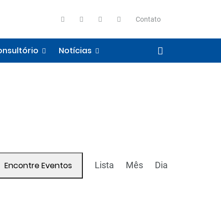
Contato
nsultório
Notícias
Navegação
Encontre Eventos
Lista
Mês
Dia
do
visual
Evento