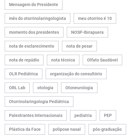
Mensagem do Presidente
mês do otorrinolaringologista
meu otorrino é 10
momento dos presidentes
NOSP-Ibirapuera
nota de esclarecimento
nota de pesar
nota de repúdio
nota técnica
Olfato Saudável
OLR Pediátrica
organização do consultório
ORL Lab
otologia
Otoneurologia
Otorrinolaringologia Pediátrica
Palestrantes Internacionais
pediatria
PEP
Plástica da Face
polipose nasal
pós-graduação