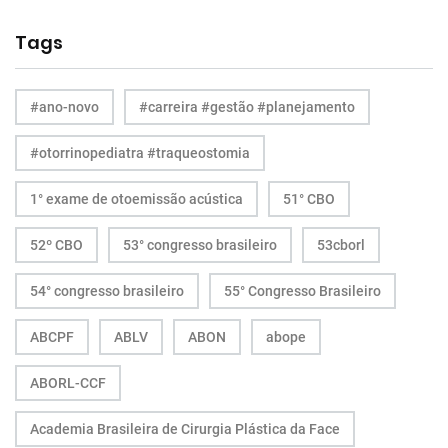
Tags
#ano-novo
#carreira #gestão #planejamento
#otorrinopediatra #traqueostomia
1° exame de otoemissão acústica
51° CBO
52º CBO
53° congresso brasileiro
53cborl
54° congresso brasileiro
55° Congresso Brasileiro
ABCPF
ABLV
ABON
abope
ABORL-CCF
Academia Brasileira de Cirurgia Plástica da Face