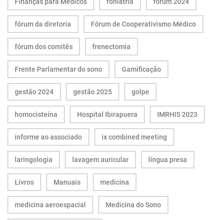
Finanças para Médicos
foniatria
fórum 2024
fórum da diretoria
Fórum de Cooperativismo Médico
fórum dos comitês
frenectomia
Frente Parlamentar do sono
Gamificação
gestão 2024
gestão 2025
golpe
homocisteína
Hospital Ibirapuera
IMRHIS 2023
informe ao associado
ix combined meeting
laringologia
lavagem auricular
língua presa
Livros
Manuais
medicina
medicina aeroespacial
Medicina do Sono