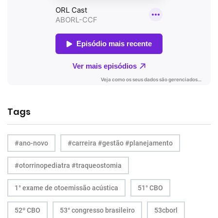
Tags
#ano-novo
#carreira #gestão #planejamento
#otorrinopediatra #traqueostomia
1° exame de otoemissão acústica
51° CBO
52º CBO
53° congresso brasileiro
53cborl