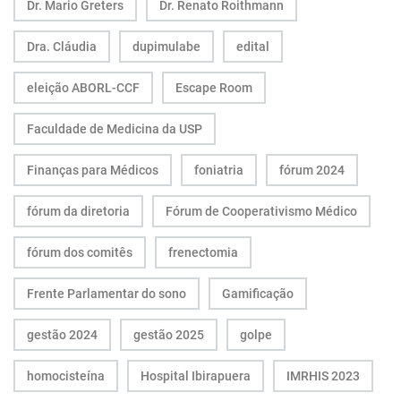
Dr. Mario Greters
Dr. Renato Roithmann
Dra. Cláudia
dupimulabe
edital
eleição ABORL-CCF
Escape Room
Faculdade de Medicina da USP
Finanças para Médicos
foniatria
fórum 2024
fórum da diretoria
Fórum de Cooperativismo Médico
fórum dos comitês
frenectomia
Frente Parlamentar do sono
Gamificação
gestão 2024
gestão 2025
golpe
homocisteína
Hospital Ibirapuera
IMRHIS 2023