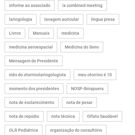
informe ao associado
ix combined meeting
laringologia
lavagem auricular
língua presa
Livros
Manuais
medicina
medicina aeroespacial
Medicina do Sono
Mensagem do Presidente
mês do otorrinolaringologista
meu otorrino é 10
momento dos presidentes
NOSP-Ibirapuera
nota de esclarecimento
nota de pesar
nota de repúdio
nota técnica
Olfato Saudável
OLR Pediátrica
organização do consultório