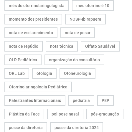
mês do otorrinolaringologista
meu otorrino é 10
momento dos presidentes
NOSP-Ibirapuera
nota de esclarecimento
nota de pesar
nota de repúdio
nota técnica
Olfato Saudável
OLR Pediátrica
organização do consultório
ORL Lab
otologia
Otoneurologia
Otorrinolaringologia Pediátrica
Palestrantes Internacionais
pediatria
PEP
Plástica da Face
polipose nasal
pós-graduação
posse da diretoria
posse da diretoria 2024