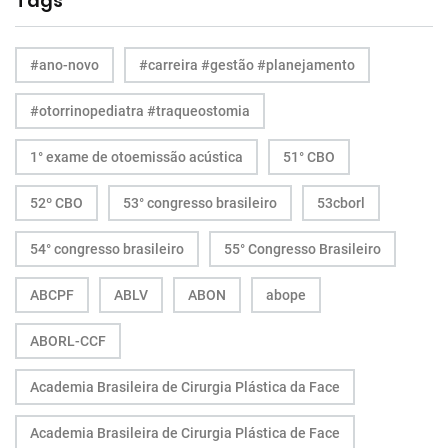
Tags
#ano-novo
#carreira #gestão #planejamento
#otorrinopediatra #traqueostomia
1° exame de otoemissão acústica
51° CBO
52º CBO
53° congresso brasileiro
53cborl
54° congresso brasileiro
55° Congresso Brasileiro
ABCPF
ABLV
ABON
abope
ABORL-CCF
Academia Brasileira de Cirurgia Plástica da Face
Academia Brasileira de Cirurgia Plástica de Face