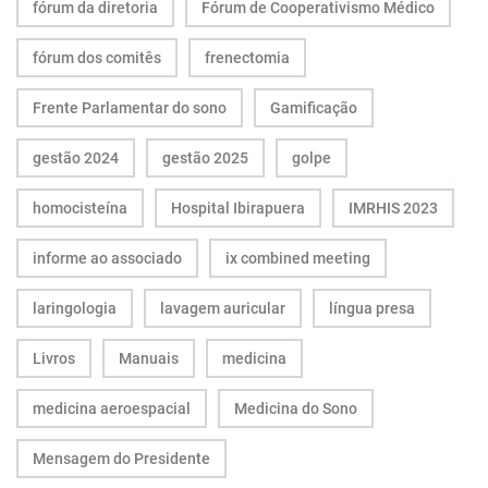
fórum da diretoria
Fórum de Cooperativismo Médico
fórum dos comitês
frenectomia
Frente Parlamentar do sono
Gamificação
gestão 2024
gestão 2025
golpe
homocisteína
Hospital Ibirapuera
IMRHIS 2023
informe ao associado
ix combined meeting
laringologia
lavagem auricular
língua presa
Livros
Manuais
medicina
medicina aeroespacial
Medicina do Sono
Mensagem do Presidente