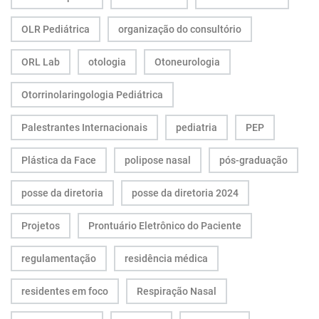
OLR Pediátrica
organização do consultório
ORL Lab
otologia
Otoneurologia
Otorrinolaringologia Pediátrica
Palestrantes Internacionais
pediatria
PEP
Plástica da Face
polipose nasal
pós-graduação
posse da diretoria
posse da diretoria 2024
Projetos
Prontuário Eletrônico do Paciente
regulamentação
residência médica
residentes em foco
Respiração Nasal