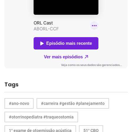
Tags
#ano-novo
#carreira #gestão #planejamento
#otorrinopediatra #traqueostomia
1° exame de otoemissão acústica
51° CBO