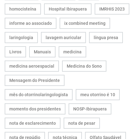
homocisteína
Hospital Ibirapuera
IMRHIS 2023
informe ao associado
ix combined meeting
laringologia
lavagem auricular
língua presa
Livros
Manuais
medicina
medicina aeroespacial
Medicina do Sono
Mensagem do Presidente
mês do otorrinolaringologista
meu otorrino é 10
momento dos presidentes
NOSP-Ibirapuera
nota de esclarecimento
nota de pesar
nota de repúdio
nota técnica
Olfato Saudável