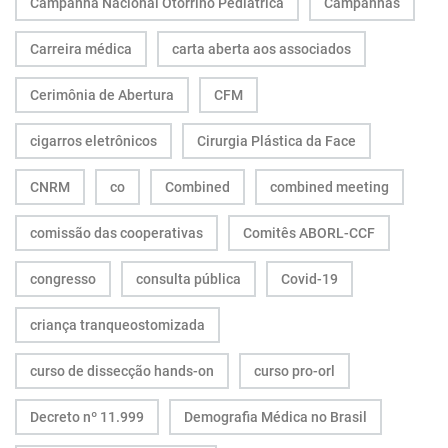
Campanha Nacional Otorrino Pediátrica
Campanhas
Carreira médica
carta aberta aos associados
Cerimônia de Abertura
CFM
cigarros eletrônicos
Cirurgia Plástica da Face
CNRM
co
Combined
combined meeting
comissão das cooperativas
Comitês ABORL-CCF
congresso
consulta pública
Covid-19
criança tranqueostomizada
curso de dissecção hands-on
curso pro-orl
Decreto nº 11.999
Demografia Médica no Brasil