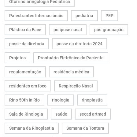
Otorrinolaringologia Pediátrica
Palestrantes Internacionais
pediatria
PEP
Plástica da Face
polipose nasal
pós-graduação
posse da diretoria
posse da diretoria 2024
Projetos
Prontuário Eletrônico do Paciente
regulamentação
residência médica
residentes em foco
Respiração Nasal
Rino 50th In Rio
rinologia
rinoplastia
Sala de Rinologia
saúde
secad artmed
Semana da Rinoplastia
Semana da Tontura