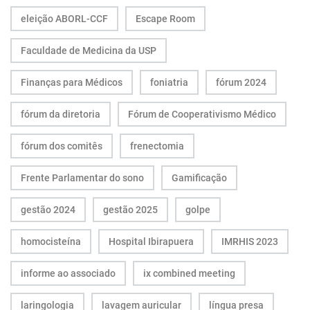
eleição ABORL-CCF
Escape Room
Faculdade de Medicina da USP
Finanças para Médicos
foniatria
fórum 2024
fórum da diretoria
Fórum de Cooperativismo Médico
fórum dos comitês
frenectomia
Frente Parlamentar do sono
Gamificação
gestão 2024
gestão 2025
golpe
homocisteína
Hospital Ibirapuera
IMRHIS 2023
informe ao associado
ix combined meeting
laringologia
lavagem auricular
língua presa