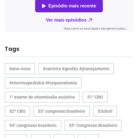
Tags
#ano-novo
#carreira #gestão #planejamento
#otorrinopediatra #traqueostomia
1° exame de otoemissão acústica
51° CBO
52º CBO
53° congresso brasileiro
53cborl
54° congresso brasileiro
55° Congresso Brasileiro