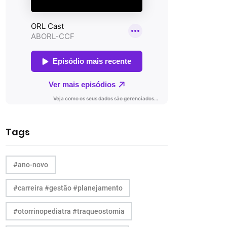
Tags
#ano-novo
#carreira #gestão #planejamento
#otorrinopediatra #traqueostomia