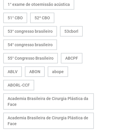
1° exame de otoemissão acústica
51° CBO
52º CBO
53° congresso brasileiro
53cborl
54° congresso brasileiro
55° Congresso Brasileiro
ABCPF
ABLV
ABON
abope
ABORL-CCF
Academia Brasileira de Cirurgia Plástica da
Face
Academia Brasileira de Cirurgia Plástica de
Face