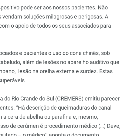
spositivo pode ser aos nossos pacientes. Não
 vendam soluções milagrosas e perigosas. A
com o apoio de todos os seus associados para
iados e pacientes o uso do cone chinês, sob
cabeludo, além de lesões no aparelho auditivo que
mpano, lesão na orelha externa e surdez. Estas
cuperáveis.
a do Rio Grande do Sul (CREMERS) emitiu parecer
ientes. “Há descrição de queimaduras do canal
om a cera de abelha ou parafina e, mesmo,
esso de cerúmen é procedimento médico (…) Deve,
habilitado – o médico”, aponta o documento