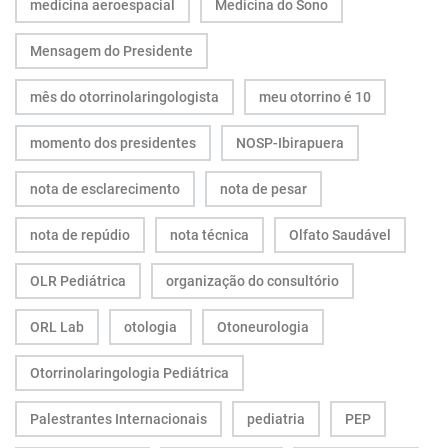
medicina aeroespacial
Medicina do Sono
Mensagem do Presidente
mês do otorrinolaringologista
meu otorrino é 10
momento dos presidentes
NOSP-Ibirapuera
nota de esclarecimento
nota de pesar
nota de repúdio
nota técnica
Olfato Saudável
OLR Pediátrica
organização do consultório
ORL Lab
otologia
Otoneurologia
Otorrinolaringologia Pediátrica
Palestrantes Internacionais
pediatria
PEP