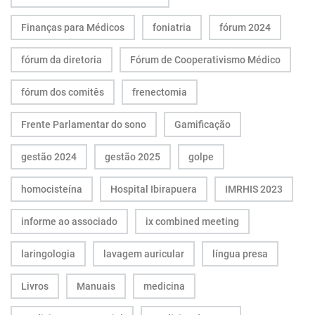
Finanças para Médicos
foniatria
fórum 2024
fórum da diretoria
Fórum de Cooperativismo Médico
fórum dos comitês
frenectomia
Frente Parlamentar do sono
Gamificação
gestão 2024
gestão 2025
golpe
homocisteína
Hospital Ibirapuera
IMRHIS 2023
informe ao associado
ix combined meeting
laringologia
lavagem auricular
língua presa
Livros
Manuais
medicina