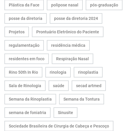
Plástica da Face
polipose nasal
pós-graduação
posse da diretoria
posse da diretoria 2024
Projetos
Prontuário Eletrônico do Paciente
regulamentação
residência médica
residentes em foco
Respiração Nasal
Rino 50th In Rio
rinologia
rinoplastia
Sala de Rinologia
saúde
secad artmed
Semana da Rinoplastia
Semana da Tontura
semana de foniatria
Sinusite
Sociedade Brasileira de Cirurgia de Cabeça e Pescoço