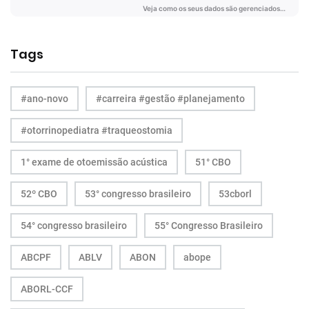
Tags
#ano-novo
#carreira #gestão #planejamento
#otorrinopediatra #traqueostomia
1° exame de otoemissão acústica
51° CBO
52º CBO
53° congresso brasileiro
53cborl
54° congresso brasileiro
55° Congresso Brasileiro
ABCPF
ABLV
ABON
abope
ABORL-CCF