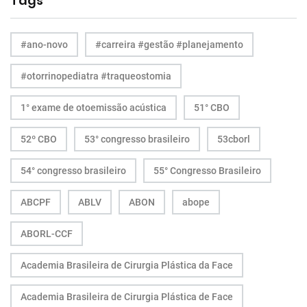
Tags
#ano-novo
#carreira #gestão #planejamento
#otorrinopediatra #traqueostomia
1° exame de otoemissão acústica
51° CBO
52º CBO
53° congresso brasileiro
53cborl
54° congresso brasileiro
55° Congresso Brasileiro
ABCPF
ABLV
ABON
abope
ABORL-CCF
Academia Brasileira de Cirurgia Plástica da Face
Academia Brasileira de Cirurgia Plástica de Face