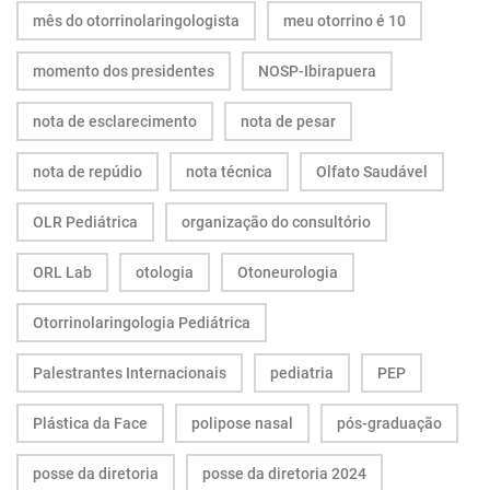
mês do otorrinolaringologista
meu otorrino é 10
momento dos presidentes
NOSP-Ibirapuera
nota de esclarecimento
nota de pesar
nota de repúdio
nota técnica
Olfato Saudável
OLR Pediátrica
organização do consultório
ORL Lab
otologia
Otoneurologia
Otorrinolaringologia Pediátrica
Palestrantes Internacionais
pediatria
PEP
Plástica da Face
polipose nasal
pós-graduação
posse da diretoria
posse da diretoria 2024