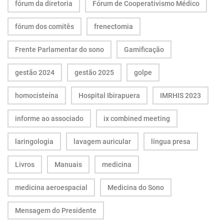
fórum da diretoria
Fórum de Cooperativismo Médico
fórum dos comitês
frenectomia
Frente Parlamentar do sono
Gamificação
gestão 2024
gestão 2025
golpe
homocisteína
Hospital Ibirapuera
IMRHIS 2023
informe ao associado
ix combined meeting
laringologia
lavagem auricular
língua presa
Livros
Manuais
medicina
medicina aeroespacial
Medicina do Sono
Mensagem do Presidente