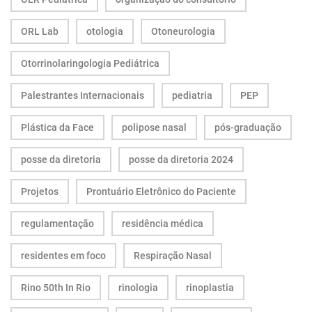
ORL Lab
otologia
Otoneurologia
Otorrinolaringologia Pediátrica
Palestrantes Internacionais
pediatria
PEP
Plástica da Face
polipose nasal
pós-graduação
posse da diretoria
posse da diretoria 2024
Projetos
Prontuário Eletrônico do Paciente
regulamentação
residência médica
residentes em foco
Respiração Nasal
Rino 50th In Rio
rinologia
rinoplastia