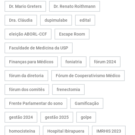
Dr. Mario Greters
Dr. Renato Roithmann
Dra. Cláudia
dupimulabe
edital
eleição ABORL-CCF
Escape Room
Faculdade de Medicina da USP
Finanças para Médicos
foniatria
fórum 2024
fórum da diretoria
Fórum de Cooperativismo Médico
fórum dos comitês
frenectomia
Frente Parlamentar do sono
Gamificação
gestão 2024
gestão 2025
golpe
homocisteína
Hospital Ibirapuera
IMRHIS 2023