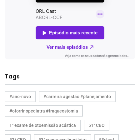
Tags
#ano-novo
#carreira #gestão #planejamento
#otorrinopediatra #traqueostomia
1° exame de otoemissão acústica
51° CBO
52º CBO
53° congresso brasileiro
53cborl