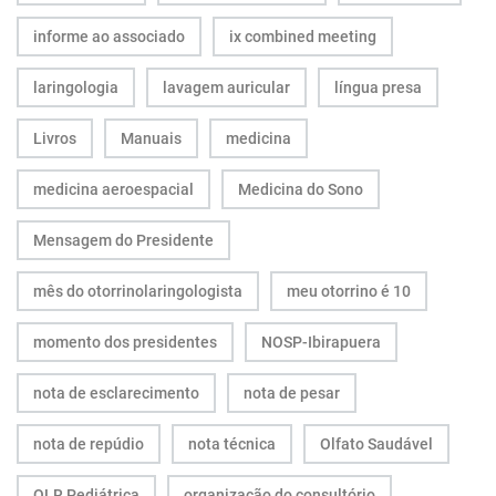
informe ao associado
ix combined meeting
laringologia
lavagem auricular
língua presa
Livros
Manuais
medicina
medicina aeroespacial
Medicina do Sono
Mensagem do Presidente
mês do otorrinolaringologista
meu otorrino é 10
momento dos presidentes
NOSP-Ibirapuera
nota de esclarecimento
nota de pesar
nota de repúdio
nota técnica
Olfato Saudável
OLR Pediátrica
organização do consultório