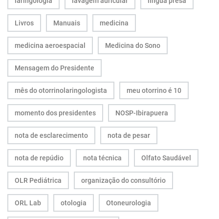
laringologia
lavagem auricular
língua presa
Livros
Manuais
medicina
medicina aeroespacial
Medicina do Sono
Mensagem do Presidente
mês do otorrinolaringologista
meu otorrino é 10
momento dos presidentes
NOSP-Ibirapuera
nota de esclarecimento
nota de pesar
nota de repúdio
nota técnica
Olfato Saudável
OLR Pediátrica
organização do consultório
ORL Lab
otologia
Otoneurologia