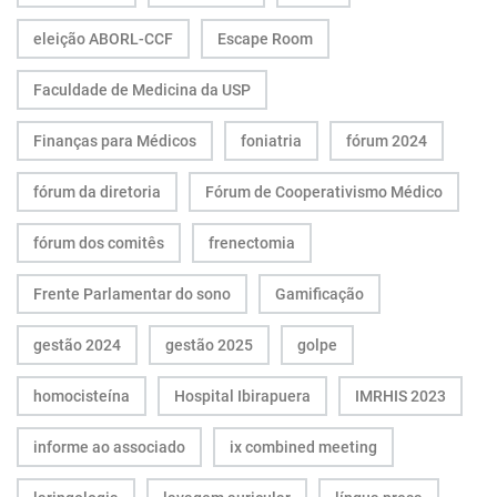
eleição ABORL-CCF
Escape Room
Faculdade de Medicina da USP
Finanças para Médicos
foniatria
fórum 2024
fórum da diretoria
Fórum de Cooperativismo Médico
fórum dos comitês
frenectomia
Frente Parlamentar do sono
Gamificação
gestão 2024
gestão 2025
golpe
homocisteína
Hospital Ibirapuera
IMRHIS 2023
informe ao associado
ix combined meeting