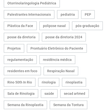
Otorrinolaringologia Pediátrica
Palestrantes Internacionais
pediatria
PEP
Plástica da Face
polipose nasal
pós-graduação
posse da diretoria
posse da diretoria 2024
Projetos
Prontuário Eletrônico do Paciente
regulamentação
residência médica
residentes em foco
Respiração Nasal
Rino 50th In Rio
rinologia
rinoplastia
Sala de Rinologia
saúde
secad artmed
Semana da Rinoplastia
Semana da Tontura