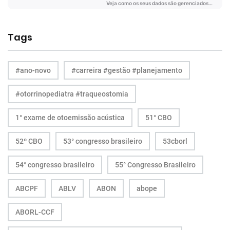
Tags
#ano-novo
#carreira #gestão #planejamento
#otorrinopediatra #traqueostomia
1° exame de otoemissão acústica
51° CBO
52º CBO
53° congresso brasileiro
53cborl
54° congresso brasileiro
55° Congresso Brasileiro
ABCPF
ABLV
ABON
abope
ABORL-CCF