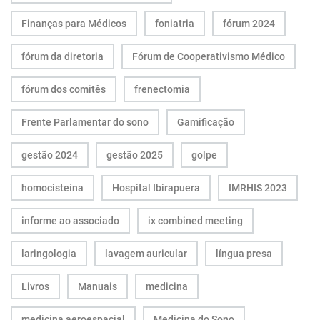
Finanças para Médicos
foniatria
fórum 2024
fórum da diretoria
Fórum de Cooperativismo Médico
fórum dos comitês
frenectomia
Frente Parlamentar do sono
Gamificação
gestão 2024
gestão 2025
golpe
homocisteína
Hospital Ibirapuera
IMRHIS 2023
informe ao associado
ix combined meeting
laringologia
lavagem auricular
língua presa
Livros
Manuais
medicina
medicina aeroespacial
Medicina do Sono