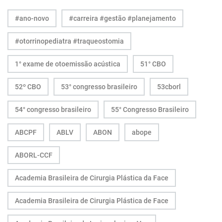
#ano-novo
#carreira #gestão #planejamento
#otorrinopediatra #traqueostomia
1° exame de otoemissão acústica
51° CBO
52º CBO
53° congresso brasileiro
53cborl
54° congresso brasileiro
55° Congresso Brasileiro
ABCPF
ABLV
ABON
abope
ABORL-CCF
Academia Brasileira de Cirurgia Plástica da Face
Academia Brasileira de Cirurgia Plástica de Face