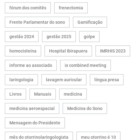
fórum dos comitês
frenectomia
Frente Parlamentar do sono
Gamificação
gestão 2024
gestão 2025
golpe
homocisteína
Hospital Ibirapuera
IMRHIS 2023
informe ao associado
ix combined meeting
laringologia
lavagem auricular
língua presa
Livros
Manuais
medicina
medicina aeroespacial
Medicina do Sono
Mensagem do Presidente
mês do otorrinolaringologista
meu otorrino é 10