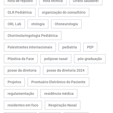
nota de repúdio
nota técnica
Olfato Saudável
OLR Pediátrica
organização do consultório
ORL Lab
otologia
Otoneurologia
Otorrinolaringologia Pediátrica
Palestrantes Internacionais
pediatria
PEP
Plástica da Face
polipose nasal
pós-graduação
posse da diretoria
posse da diretoria 2024
Projetos
Prontuário Eletrônico do Paciente
regulamentação
residência médica
residentes em foco
Respiração Nasal