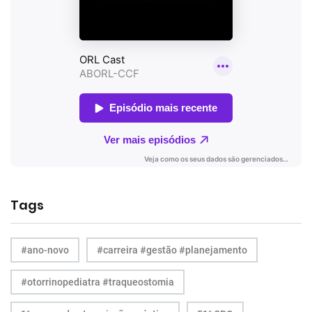
Tags
#ano-novo
#carreira #gestão #planejamento
#otorrinopediatra #traqueostomia