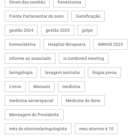
fórum dos comitês
frenectomia
Frente Parlamentar do sono
Gamificação
gestão 2024
gestão 2025
golpe
homocisteína
Hospital Ibirapuera
IMRHIS 2023
informe ao associado
ix combined meeting
laringologia
lavagem auricular
língua presa
Livros
Manuais
medicina
medicina aeroespacial
Medicina do Sono
Mensagem do Presidente
mês do otorrinolaringologista
meu otorrino é 10