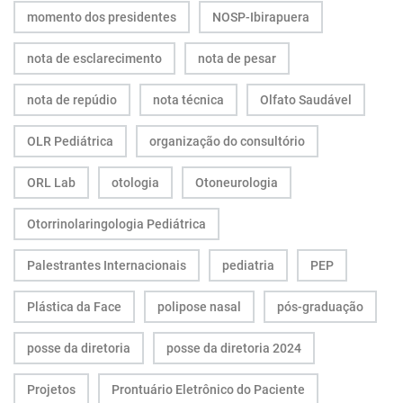
momento dos presidentes
NOSP-Ibirapuera
nota de esclarecimento
nota de pesar
nota de repúdio
nota técnica
Olfato Saudável
OLR Pediátrica
organização do consultório
ORL Lab
otologia
Otoneurologia
Otorrinolaringologia Pediátrica
Palestrantes Internacionais
pediatria
PEP
Plástica da Face
polipose nasal
pós-graduação
posse da diretoria
posse da diretoria 2024
Projetos
Prontuário Eletrônico do Paciente