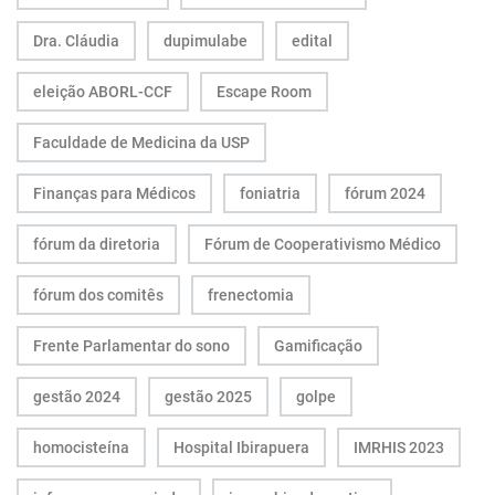
Dra. Cláudia
dupimulabe
edital
eleição ABORL-CCF
Escape Room
Faculdade de Medicina da USP
Finanças para Médicos
foniatria
fórum 2024
fórum da diretoria
Fórum de Cooperativismo Médico
fórum dos comitês
frenectomia
Frente Parlamentar do sono
Gamificação
gestão 2024
gestão 2025
golpe
homocisteína
Hospital Ibirapuera
IMRHIS 2023