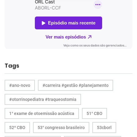
Tags
#ano-novo
#carreira #gestão #planejamento
#otorrinopediatra #traqueostomia
1° exame de otoemissão acústica
51° CBO
52º CBO
53° congresso brasileiro
53cborl