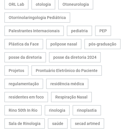
ORL Lab
otologia
Otoneurologia
Otorrinolaringologia Pediátrica
Palestrantes Internacionais
pediatria
PEP
Plástica da Face
polipose nasal
pós-graduação
posse da diretoria
posse da diretoria 2024
Projetos
Prontuário Eletrônico do Paciente
regulamentação
residência médica
residentes em foco
Respiração Nasal
Rino 50th In Rio
rinologia
rinoplastia
Sala de Rinologia
saúde
secad artmed