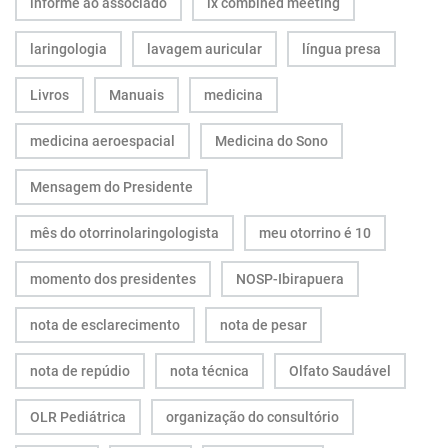
informe ao associado
ix combined meeting
laringologia
lavagem auricular
língua presa
Livros
Manuais
medicina
medicina aeroespacial
Medicina do Sono
Mensagem do Presidente
mês do otorrinolaringologista
meu otorrino é 10
momento dos presidentes
NOSP-Ibirapuera
nota de esclarecimento
nota de pesar
nota de repúdio
nota técnica
Olfato Saudável
OLR Pediátrica
organização do consultório