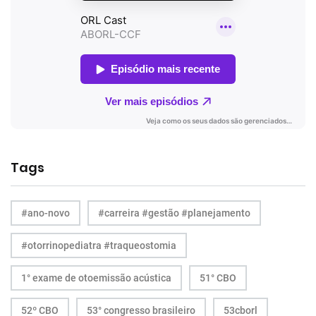
Tags
#ano-novo
#carreira #gestão #planejamento
#otorrinopediatra #traqueostomia
1° exame de otoemissão acústica
51° CBO
52º CBO
53° congresso brasileiro
53cborl