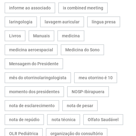
informe ao associado
ix combined meeting
laringologia
lavagem auricular
língua presa
Livros
Manuais
medicina
medicina aeroespacial
Medicina do Sono
Mensagem do Presidente
mês do otorrinolaringologista
meu otorrino é 10
momento dos presidentes
NOSP-Ibirapuera
nota de esclarecimento
nota de pesar
nota de repúdio
nota técnica
Olfato Saudável
OLR Pediátrica
organização do consultório