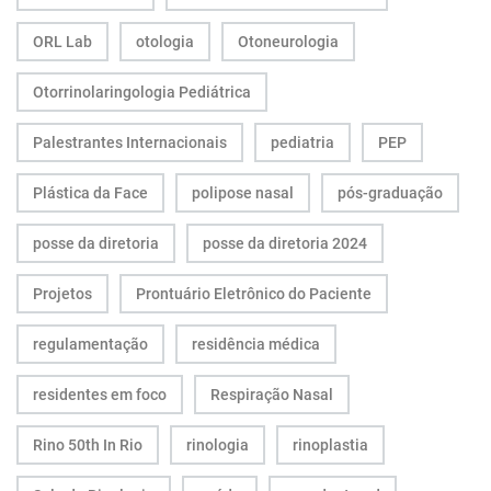
ORL Lab
otologia
Otoneurologia
Otorrinolaringologia Pediátrica
Palestrantes Internacionais
pediatria
PEP
Plástica da Face
polipose nasal
pós-graduação
posse da diretoria
posse da diretoria 2024
Projetos
Prontuário Eletrônico do Paciente
regulamentação
residência médica
residentes em foco
Respiração Nasal
Rino 50th In Rio
rinologia
rinoplastia