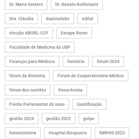
Dr. Mario Greters
Dr. Renato Roithmann
Dra. Cláudia
dupimulabe
edital
eleição ABORL-CCF
Escape Room
Faculdade de Medicina da USP
Finanças para Médicos
foniatria
fórum 2024
fórum da diretoria
Fórum de Cooperativismo Médico
fórum dos comitês
frenectomia
Frente Parlamentar do sono
Gamificação
gestão 2024
gestão 2025
golpe
homocisteína
Hospital Ibirapuera
IMRHIS 2023