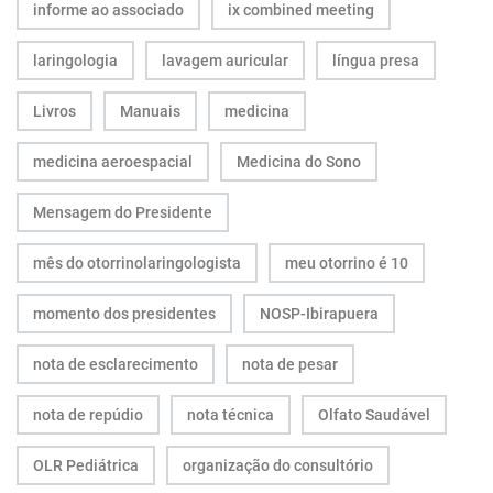
informe ao associado
ix combined meeting
laringologia
lavagem auricular
língua presa
Livros
Manuais
medicina
medicina aeroespacial
Medicina do Sono
Mensagem do Presidente
mês do otorrinolaringologista
meu otorrino é 10
momento dos presidentes
NOSP-Ibirapuera
nota de esclarecimento
nota de pesar
nota de repúdio
nota técnica
Olfato Saudável
OLR Pediátrica
organização do consultório