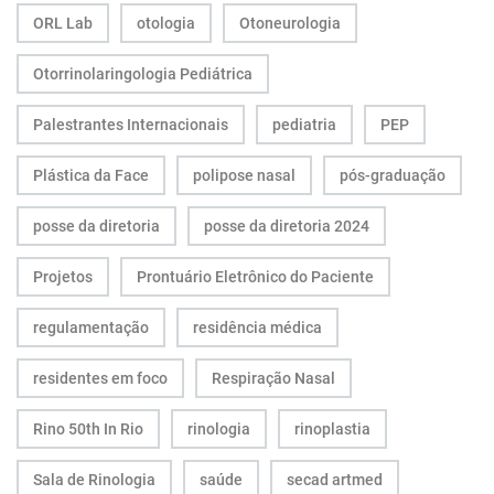
ORL Lab
otologia
Otoneurologia
Otorrinolaringologia Pediátrica
Palestrantes Internacionais
pediatria
PEP
Plástica da Face
polipose nasal
pós-graduação
posse da diretoria
posse da diretoria 2024
Projetos
Prontuário Eletrônico do Paciente
regulamentação
residência médica
residentes em foco
Respiração Nasal
Rino 50th In Rio
rinologia
rinoplastia
Sala de Rinologia
saúde
secad artmed