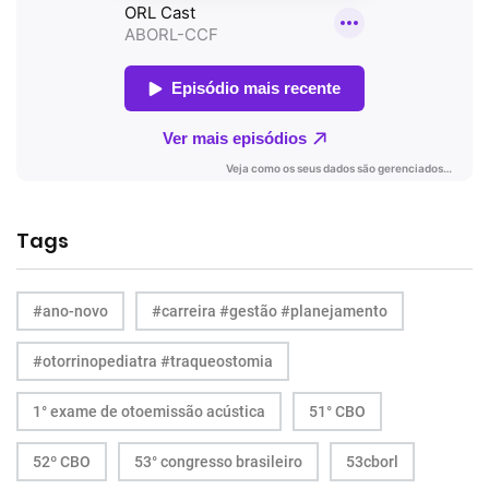
Tags
#ano-novo
#carreira #gestão #planejamento
#otorrinopediatra #traqueostomia
1° exame de otoemissão acústica
51° CBO
52º CBO
53° congresso brasileiro
53cborl