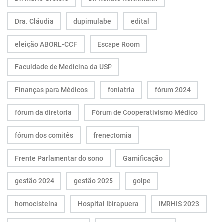
Dra. Cláudia
dupimulabe
edital
eleição ABORL-CCF
Escape Room
Faculdade de Medicina da USP
Finanças para Médicos
foniatria
fórum 2024
fórum da diretoria
Fórum de Cooperativismo Médico
fórum dos comitês
frenectomia
Frente Parlamentar do sono
Gamificação
gestão 2024
gestão 2025
golpe
homocisteína
Hospital Ibirapuera
IMRHIS 2023