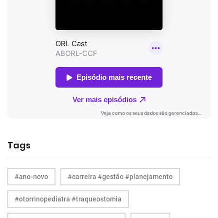
Tags
#ano-novo
#carreira #gestão #planejamento
#otorrinopediatra #traqueostomia