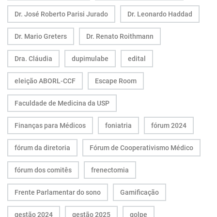
Dr. José Roberto Parisi Jurado
Dr. Leonardo Haddad
Dr. Mario Greters
Dr. Renato Roithmann
Dra. Cláudia
dupimulabe
edital
eleição ABORL-CCF
Escape Room
Faculdade de Medicina da USP
Finanças para Médicos
foniatria
fórum 2024
fórum da diretoria
Fórum de Cooperativismo Médico
fórum dos comitês
frenectomia
Frente Parlamentar do sono
Gamificação
gestão 2024
gestão 2025
golpe