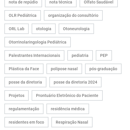
nota de repúdio
nota técnica
Olfato Saudável
OLR Pediátrica
organização do consultório
ORL Lab
otologia
Otoneurologia
Otorrinolaringologia Pediátrica
Palestrantes Internacionais
pediatria
PEP
Plástica da Face
polipose nasal
pós-graduação
posse da diretoria
posse da diretoria 2024
Projetos
Prontuário Eletrônico do Paciente
regulamentação
residência médica
residentes em foco
Respiração Nasal