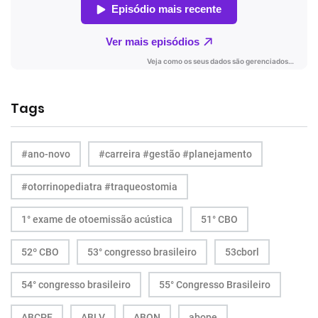
Tags
#ano-novo
#carreira #gestão #planejamento
#otorrinopediatra #traqueostomia
1° exame de otoemissão acústica
51° CBO
52º CBO
53° congresso brasileiro
53cborl
54° congresso brasileiro
55° Congresso Brasileiro
ABCPF
ABLV
ABON
abope