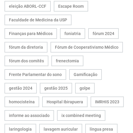
eleição ABORL-CCF
Escape Room
Faculdade de Medicina da USP
Finanças para Médicos
foniatria
fórum 2024
fórum da diretoria
Fórum de Cooperativismo Médico
fórum dos comitês
frenectomia
Frente Parlamentar do sono
Gamificação
gestão 2024
gestão 2025
golpe
homocisteína
Hospital Ibirapuera
IMRHIS 2023
informe ao associado
ix combined meeting
laringologia
lavagem auricular
língua presa