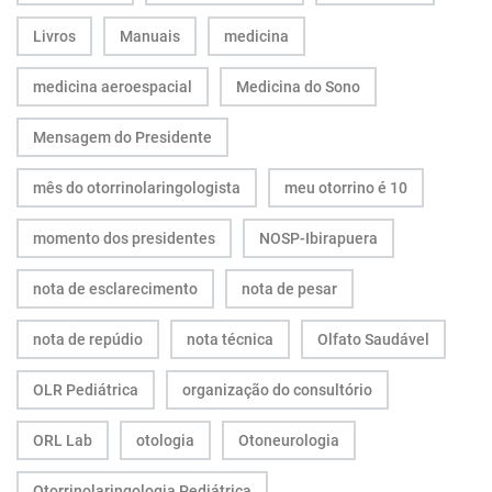
Livros
Manuais
medicina
medicina aeroespacial
Medicina do Sono
Mensagem do Presidente
mês do otorrinolaringologista
meu otorrino é 10
momento dos presidentes
NOSP-Ibirapuera
nota de esclarecimento
nota de pesar
nota de repúdio
nota técnica
Olfato Saudável
OLR Pediátrica
organização do consultório
ORL Lab
otologia
Otoneurologia
Otorrinolaringologia Pediátrica