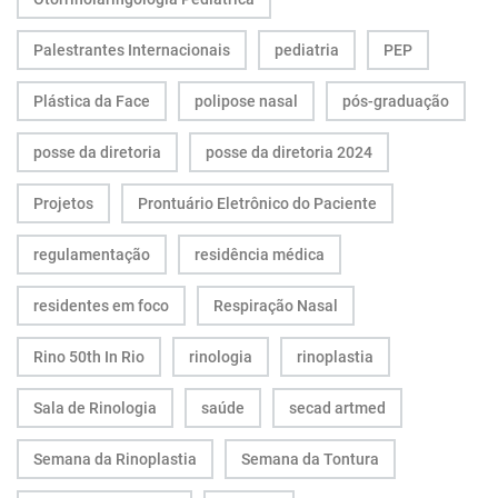
Palestrantes Internacionais
pediatria
PEP
Plástica da Face
polipose nasal
pós-graduação
posse da diretoria
posse da diretoria 2024
Projetos
Prontuário Eletrônico do Paciente
regulamentação
residência médica
residentes em foco
Respiração Nasal
Rino 50th In Rio
rinologia
rinoplastia
Sala de Rinologia
saúde
secad artmed
Semana da Rinoplastia
Semana da Tontura